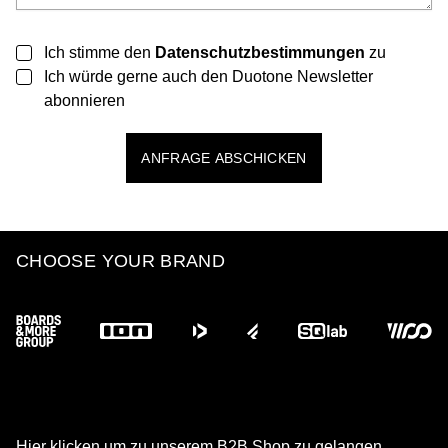
Ich stimme den
Datenschutzbestimmungen
zu
Ich würde gerne auch den Duotone Newsletter
abonnieren
ANFRAGE ABSCHICKEN
Footer
CHOOSE YOUR BRAND
Hier klicken um zu unserem B2B Shop zu gelangen